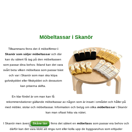
Möbeltassar i Skanör
Tillsammans finns det 4 möbelfirmor
i
Skanör som säljer möbeltassar
och där
kan du säkert få tag på den möbeltassen
som passar dina behov. Ibland kan det vara
svårt beta vilken möbeltass som passar bäst
och var i Skanör som man ska köpa
golvskyddet eller filtskyddet och dessutom
kan priserna skifta.
En klar fördel är om man kan få
rekommendationer gällande möbeltassar av någon som är insatt i området och håller på
med möbler, stolar och möbeltassar. Information och betyg om olika
möbeltassar
i Skanör
kan man oftast hitta via nätet.
I Skanör men även
Skåne län
finns det säkert en
möbeltass
som passar era behov och
därför kan det vara klokt att ringa runt eller kolla upp de byggvaruhus som erbjuder