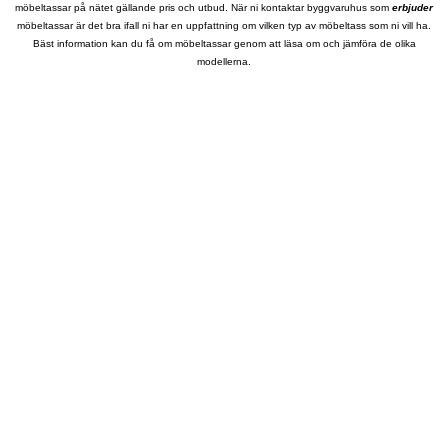
möbeltassar på nätet gällande pris och utbud. När ni kontaktar byggvaruhus som
erbjuder
möbeltassar är det bra ifall ni har en uppfattning om vilken typ av möbeltass som ni vill ha.
Bäst information kan du få om möbeltassar genom att läsa om och jämföra de olika
modellerna.