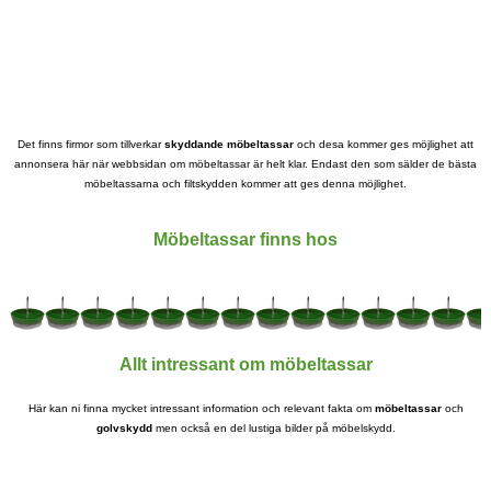
Det finns firmor som tillverkar
skyddande möbeltassar
och desa kommer ges möjlighet att
annonsera här när webbsidan om möbeltassar är helt klar. Endast den som sälder de bästa
möbeltassarna och filtskydden kommer att ges denna möjlighet.
Möbeltassar finns hos
Allt intressant om möbeltassar
Här kan ni finna mycket intressant information och relevant fakta om
möbeltassar
och
golvskydd
men också en del lustiga bilder på möbelskydd.